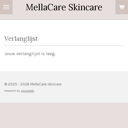
MellaCare Skincare
Ga
direct
naar
de
Verlanglijst
hoofdinhoud
Jouw verlanglijst is leeg.
© 2025 - 2026 MellaCare skincare
Powered by
JouwWeb