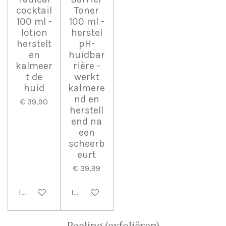
cocktail
Toner
100 ml -
100 ml -
lotion
herstel
herstelt
pH-
en
huidbar
kalmeer
rière -
t de
werkt
huid
kalmere
nd en
€ 39,90
herstell
end na
een
scheerb
eurt
€ 39,99
In winkelwagen
In winkelwagen
Peeling (exfoliëren)