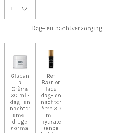
In winkelwagen
Dag- en nachtverzorging
Glucan
Re-
a
Barrier
Crème
face
30 ml -
dag- en
dag- en
nachtcr
nachtcr
ème 30
ème -
ml -
droge,
hydrate
normal
rende