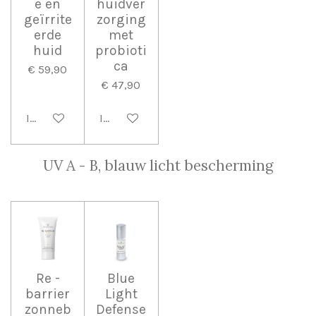
e en
huidver
geïrrite
zorging
erde
met
huid
probioti
ca
€ 59,90
€ 47,90
In winkelwagen
In winkelwagen
UV A - B, blauw licht bescherming
Re -
Blue
barrier
Light
zonneb
Defense