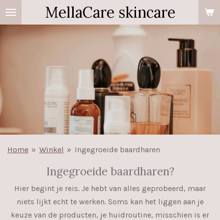
MellaCare skincare
Ga
direct
naar
de
hoofdinhoud
Home
»
Winkel
»
Ingegroeide baardharen
Ingegroeide baardharen?
Hier begint je reis. Je hebt van alles geprobeerd, maar
niets lijkt echt te werken. Soms kan het liggen aan je
keuze van de producten, je huidroutine, misschien is er