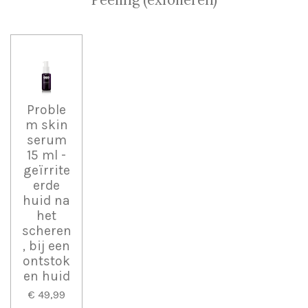
Proble
m skin
serum
15 ml -
geïrrite
erde
huid na
het
scheren
, bij een
ontstok
en huid
€ 49,99