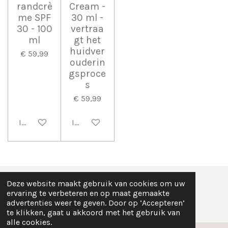
randcrè
Cream -
me SPF
30 ml -
30 - 100
vertraa
ml
gt het
huidver
€ 59,99
ouderin
gsproce
s
€ 59,99
In winkelwagen
In winkelwagen
Deze website maakt gebruik van cookies om uw
© 2025 - 2026 MellaCare skincare
ervaring te verbeteren en op maat gemaakte
Powered by
JouwWeb
advertenties weer te geven. Door op ‘Accepteren’
te klikken, gaat u akkoord met het gebruik van
alle cookies.