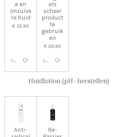
e en
als
onzuive
scheer
re huid
product
te
€ 32,90
gebruik
en
€ 29,90
In winkelwagen
In winkelwagen
Huidlotion (pH- herstellen)
Anti-
Re-
radical
Barrier