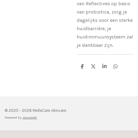
van Reflectives op basis
van probiotica, zorg je
dagelijks voor een sterke
huidbarrière, je
huidimmuunsysteem zal
je dankbaar zijn.
D
D
S
D
e
e
h
e
l
e
a
l
e
l
r
e
n
e
n
© 2025 - 2026 MellaCare skincare
Powered by
JouwWeb