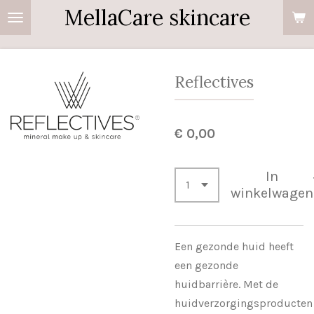
MellaCare skincare
Ga
direct
naar
de
Reflectives
hoofdinhoud
€ 0,00
In
winkelwagen
Een gezonde huid heeft
een gezonde
huidbarrière. Met de
huidverzorgingsproducten