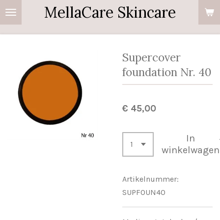
MellaCare Skincare
Ga
direct
naar
de
Supercover
hoofdinhoud
foundation Nr. 40
€ 45,00
In
winkelwagen
Artikelnummer:
SUPFOUN40