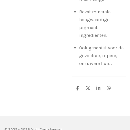
Bevat minerale
hoogwaardige
pigment
ingrediënten.
Ook geschikt voor de
gevoelige, rijpere,
onzuivere huid.
D
D
S
D
e
e
h
e
l
e
a
l
e
l
r
e
n
e
n
© 2025 - 2026 MellaCare skincare