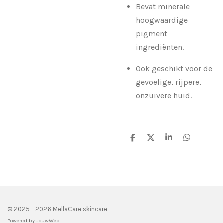
Bevat minerale
hoogwaardige
pigment
ingrediënten.
Ook geschikt voor de
gevoelige, rijpere,
onzuivere huid.
D
D
S
D
e
e
h
e
l
e
a
l
e
l
r
e
n
e
n
© 2025 - 2026 MellaCare skincare
Powered by
JouwWeb