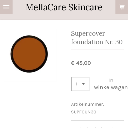
MellaCare Skincare
Ga
direct
naar
de
Supercover
hoofdinhoud
foundation Nr. 30
€ 45,00
In
winkelwagen
Artikelnummer:
SUPFOUN30