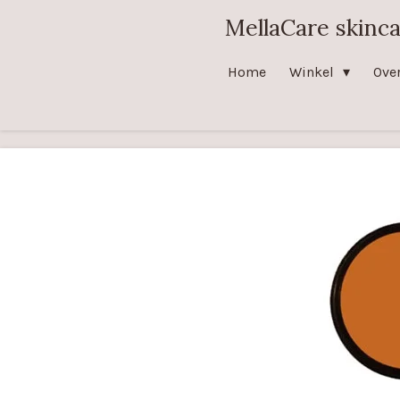
Ga
MellaCare skinc
direct
naar
Home
Winkel
Ove
de
hoofdinhoud