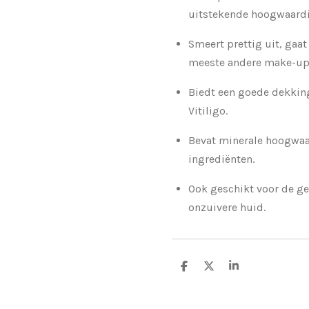
uitstekende hoogwaardi
Smeert prettig uit, gaa
meeste andere make-up
Biedt een goede dekki
Vitiligo.
Bevat minerale hoogwa
ingrediënten.
Ook geschikt voor de gev
onzuivere huid.
D
D
S
e
e
h
l
e
a
e
l
r