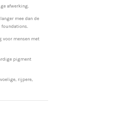
ge afwerking.
t langer mee dan de
 foundations.
ng voor mensen met
ardige pigment
oelige, rijpere,