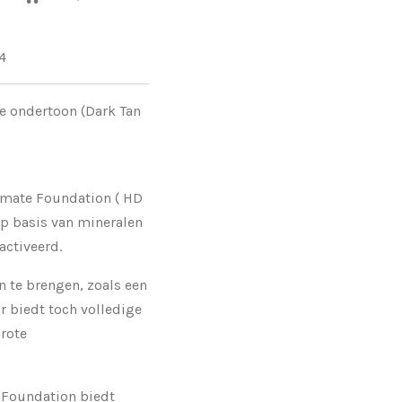
4
e ondertoon (
Dark Tan
imate Foundation ( HD
op basis van mineralen
activeerd.
n te brengen, zoals een
 biedt toch volledige
grote
 Foundation biedt