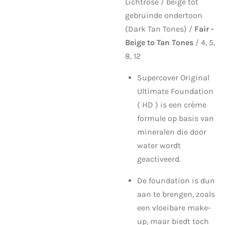
Lichtrose / beige tot
gebruinde ondertoon
(
Dark Tan Tones) /
Fair -
Beige to Tan Tones
/
4, 5,
8, 12
Supercover Original
Ultimate Foundation
( HD ) is een crème
formule op basis van
mineralen die door
water wordt
geactiveerd.
De foundation is dun
aan te brengen, zoals
een vloeibare make-
up, maar biedt toch