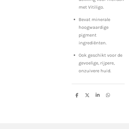
met Vitiligo.
Bevat minerale
hoogwaardige
pigment
ingrediënten.
Ook geschikt voor de
gevoelige, rijpere,
onzuivere huid.
D
D
S
D
e
e
h
e
l
e
a
l
e
l
r
e
n
e
n