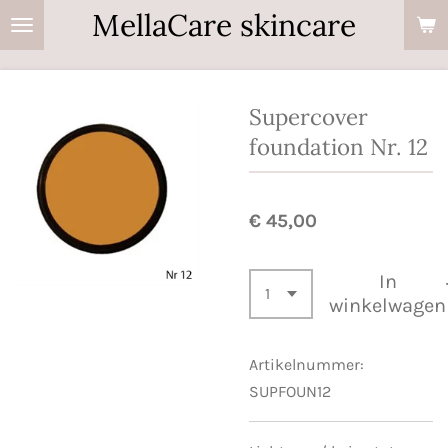
MellaCare skincare
Ga
direct
naar
de
Supercover
hoofdinhoud
foundation Nr. 12
€ 45,00
In
winkelwagen
Artikelnummer:
SUPFOUN12