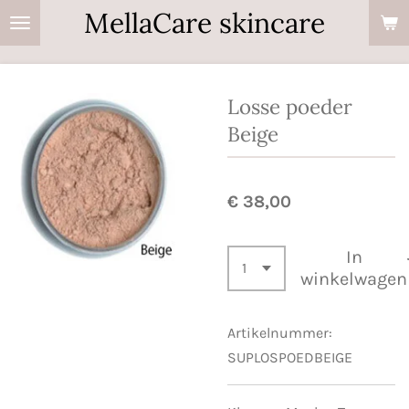
MellaCare skincare
Ga
direct
naar
de
Losse poeder
hoofdinhoud
Beige
€ 38,00
In
winkelwagen
Artikelnummer:
SUPLOSPOEDBEIGE