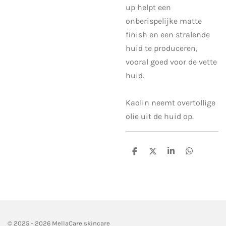
up helpt een
onberispelijke matte
finish en een stralende
huid te produceren,
vooral goed voor de vette
huid.
Kaolin neemt overtollige
olie uit de huid op.
D
D
S
D
e
e
h
e
l
e
a
l
e
l
r
e
n
e
n
© 2025 - 2026 MellaCare skincare