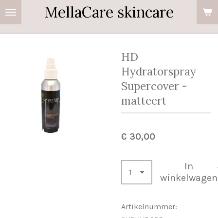
MellaCare skincare
Ga
direct
naar
de
HD
hoofdinhoud
Hydratorspray
Supercover -
matteert
€ 30,00
In
winkelwagen
Artikelnummer: