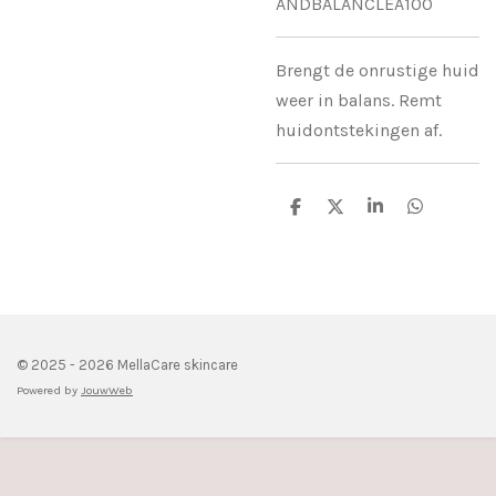
ANDBALANCLEA100
Brengt de onrustige huid
weer in balans. Remt
huidontstekingen af.
D
D
S
D
e
e
h
e
l
e
a
l
e
l
r
e
n
e
n
© 2025 - 2026 MellaCare skincare
Powered by
JouwWeb