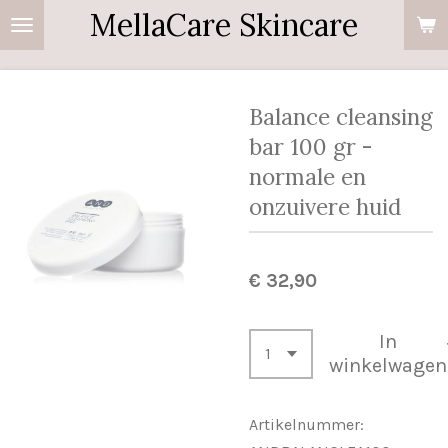
MellaCare Skincare
Ga
direct
naar
de
Balance cleansing
hoofdinhoud
bar 100 gr -
normale en
onzuivere huid
€ 32,90
In
winkelwagen
Artikelnummer: