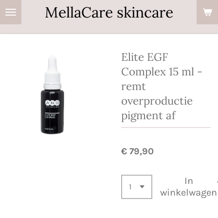
MellaCare skincare
Ga
direct
naar
de
Elite EGF
hoofdinhoud
Complex 15 ml -
remt
overproductie
pigment af
€ 79,90
In
winkelwagen