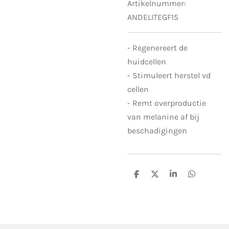
Artikelnummer:
ANDELITEGF15
- Regenereert de
huidcellen
- Stimuleert herstel vd
cellen
- Remt overproductie
van melanine af bij
beschadigingen
D
D
S
D
e
e
h
e
l
e
a
l
e
l
r
e
n
e
n