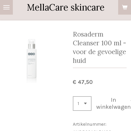
MellaCare skincare
Ga
direct
naar
de
Rosaderm
hoofdinhoud
Cleanser 100 ml -
voor de gevoelige
huid
€ 47,50
In
winkelwagen
Artikelnummer: