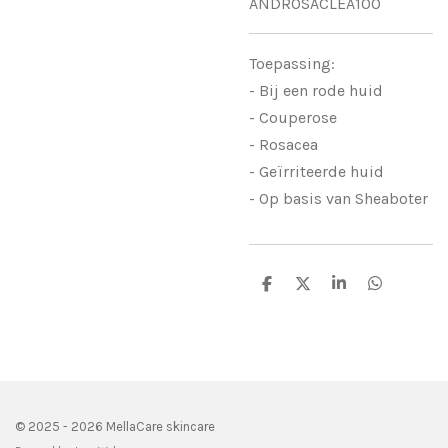
ANDROSACLEA100
Toepassing:
- Bij een rode huid
- Couperose
- Rosacea
- Geïrriteerde huid
- Op basis van Sheaboter
D
D
S
D
e
e
h
e
l
e
a
l
e
l
r
e
n
e
n
© 2025 - 2026 MellaCare skincare