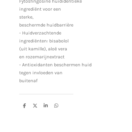
Fytosfingosine huididentieke
ingrediënt voor een
sterke,
beschermde huidbarrière
- Huidverzachtende
ingrediënten: bisabolol
(uit kamille), aloë vera
en rozemarijnextract
-
Antioxidanten
beschermen
huid
tegen invloeden van
buitenaf
D
D
S
D
e
e
h
e
l
e
a
l
e
l
r
e
n
e
n