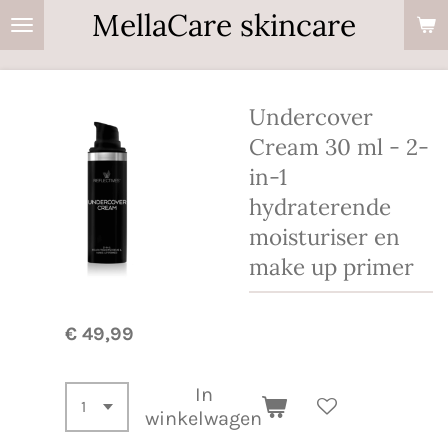
MellaCare skincare
Ga
direct
naar
de
Undercover
hoofdinhoud
Cream 30 ml - 2-
in-1
hydraterende
moisturiser en
make up primer
€ 49,99
In
winkelwagen