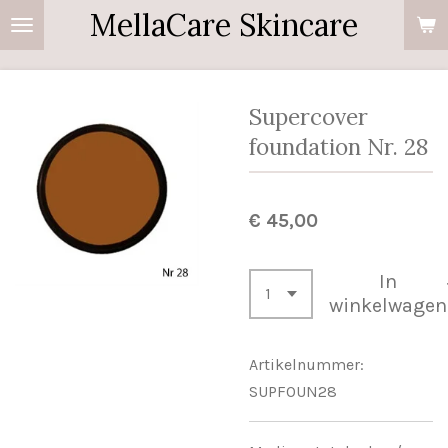
MellaCare Skincare
Ga
direct
naar
de
Supercover
hoofdinhoud
foundation Nr. 28
€ 45,00
In
winkelwagen
Artikelnummer:
SUPFOUN28