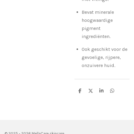
Bevat minerale
hoogwaardige
pigment
ingrediënten.
Ook geschikt voor de
gevoelige, rijpere,
onzuivere huid.
D
D
S
D
e
e
h
e
l
e
a
l
e
l
r
e
n
e
n
© 2025 - 2026 MellaCare skincare